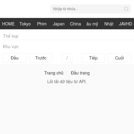
HOME
Tokyo
Phim
Japan
China
âu mỹ
Nhật
JAVHD
Hot
Nhật
HDV
live
Bản
Thể loại
Khu vực
Bản
Đầu
Trước
/
Tiếp
Cuối
Trang chủ
Đầu trang
Lỗi tải dữ liệu từ API.