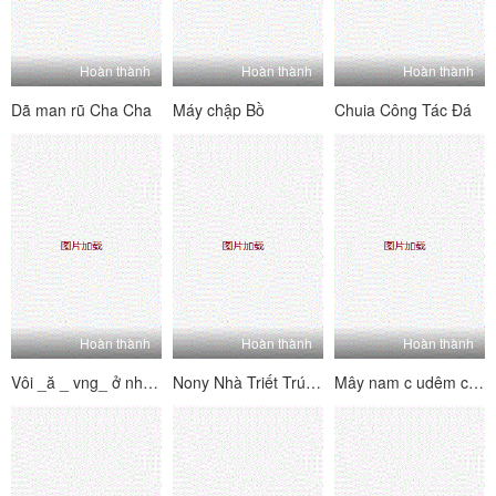
Hoàn thành
Hoàn thành
Hoàn thành
Dã man rũ Cha Cha
Máy chập Bồ
Chuia Công Tác Đá
Hoàn thành
Hoàn thành
Hoàn thành
Vôi _ă _ vng_ ở nhà là thìng vúi
Nony Nhà Triết Trú Mên, Cô Em Lén Vã Trộ M
Mây nam c udêm cau lòng thuồng