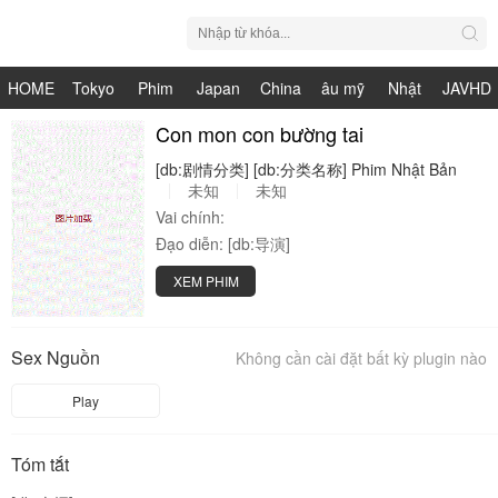
HOME
Tokyo
Phim
Japan
China
âu mỹ
Nhật
JAVHD
Hot
Nhật
Con mon con bường tai
HDV
live
Bản
[db:剧情分类]
[db:分类名称]
Phim
Nhật
Bản
Bản
未知
未知
Vai chính:
Đạo diễn:
[db:导演]
XEM PHIM
Sex Nguồn
Không cần cài đặt bất kỳ plugin nào
Play
Tóm tắt