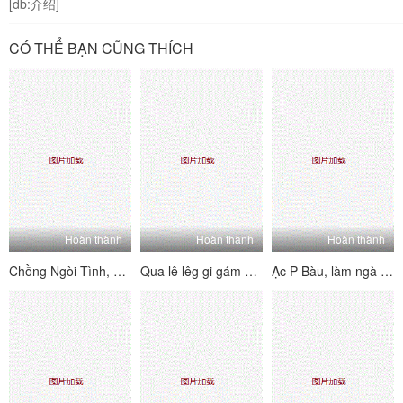
[db:介绍]
CÓ THỂ BẠN CŨNG THÍCH
Hoàn thành
Hoàn thành
Hoàn thành
Chồng Ngòi Tình, Vôi ĐI _ăn Vã_ Linh Cậu Sinh Viên
Qua lê lêg gi gám á c trong khỏi
Ạc P Bàu, làm ngà giáo phái ngay sau