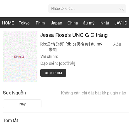
HOME
Tokyo
Phim
Japan
China
âu mỹ
Nhật
JAVHD
Hot
Nhật
Jessa Rose's UNC G G tráng
HDV
live
Bản
[db:剧情分类]
[db:分类名称]
âu
mỹ
未知
Bản
未知
Vai chính:
Đạo diễn:
[db:导演]
XEM PHIM
Sex Nguồn
Không cần cài đặt bất kỳ plugin nào
Play
Tóm tắt